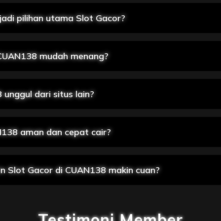
di pilihan utama Slot Gacor?
i CUAN138 mudah menang?
nggul dari situs lain?
N138 aman dan cepat cair?
in Slot Gacor di CUAN138 makin cuan?
Testimoni Member