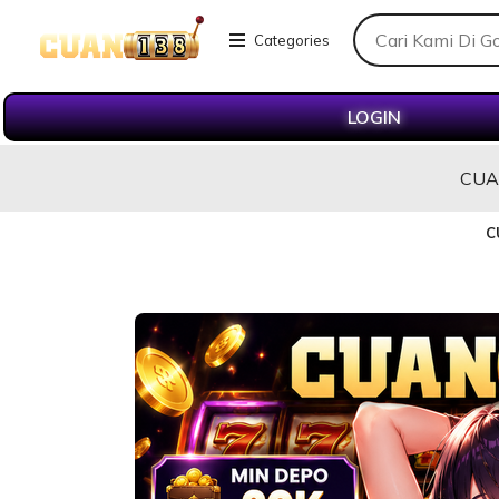
Skip
Search
CUAN138
to
Categories
for
Content
items
or
shops
LOGIN
CUA
C