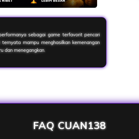
rformanya sebagai game terfavorit pencari
iah ternyata mampu menghasilkan kemenangan
eru dan menegangkan.
FAQ CUAN138