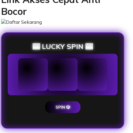
Bocor
🎰 LUCKY SPIN 🎰
SPIN 🎲